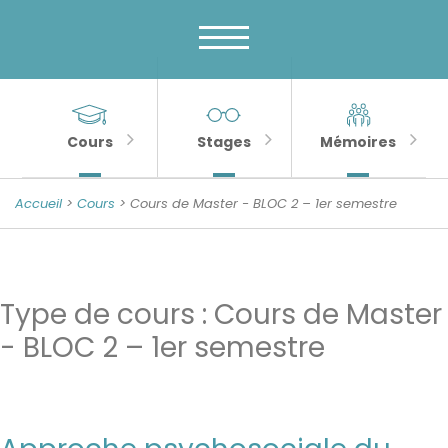
Menu
Skip
to
principal
content
MENU
Banner
Sections
Unité
de
importantes
Cours
Stages
Mémoires
Psychologie
de
Accueil
>
Cours
> Cours de Master - BLOC 2 – 1er semestre
la
Sénescence
Type de cours :
Cours de Master
- BLOC 2 – 1er semestre