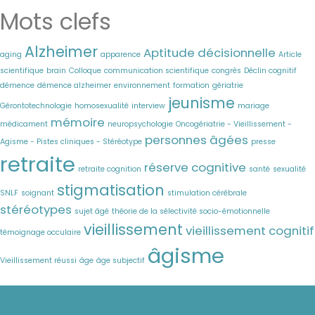
Mots clefs
Alzheimer
Aptitude décisionnelle
aging
apparence
Article
scientifique
brain
Colloque
communication scientifique
congrès
Déclin cognitif
démence
démence alzheimer
environnement
formation
gériatrie
jeunisme
Gérontotechnologie
homosexualité
interview
mariage
mémoire
médicament
neuropsychologie
Oncogériatrie - Vieillissement -
personnes âgées
Agisme - Pistes cliniques - Stéréotype
presse
retraite
réserve cognitive
retraite cognition
santé
sexualité
stigmatisation
SNLF
soignant
stimulation cérébrale
stéréotypes
sujet âgé
théorie de la sélectivité socio-émotionnelle
vieillissement
vieillissement cognitif
témoignage occulaire
âgisme
Vieillissement réussi
âge
âge subjectif