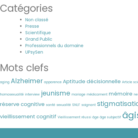
Catégories
Non classé
Presse
Scientifique
Grand Public
Professionnels du domaine
UPsySen
Mots clefs
Alzheimer
Aptitude décisionnelle
aging
apparence
Article sc
jeunisme
mémoire
homosexualité
interview
mariage
médicament
ne
stigmatisati
réserve cognitive
santé
sexualité
SNLF
soignant
âg
vieillissement cognitif
Vieillissement réussi
âge
âge subjectif