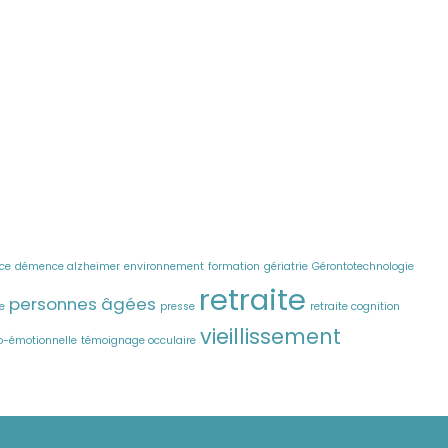
ce
démence alzheimer
environnement
formation
gériatrie
Gérontotechnologie
retraite
personnes âgées
e
presse
retraite cognition
vieillissement
cio-émotionnelle
témoignage occulaire