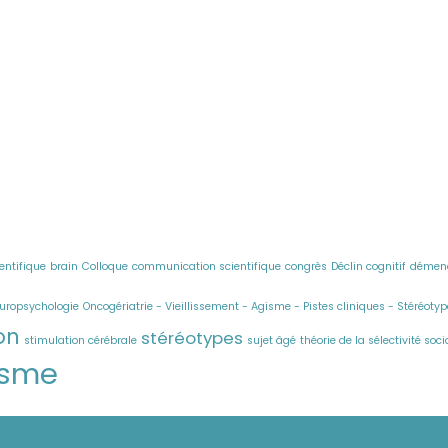
ientifique
brain
Colloque
communication scientifique
congrès
Déclin cognitif
démen
uropsychologie
Oncogériatrie - Vieillissement - Agisme - Pistes cliniques - Stéréotyp
on
stéréotypes
stimulation cérébrale
sujet âgé
théorie de la sélectivité so
isme