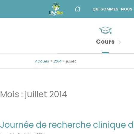
Menu
Skip
to
QUI SOMMES-NOUS 
principal
content
Banner
Sections
Unité
de
importantes
Psychologie
Cours
de
la
Accueil
>
2014
> juillet
Sénescence
Mois :
juillet 2014
Journée de recherche clinique d