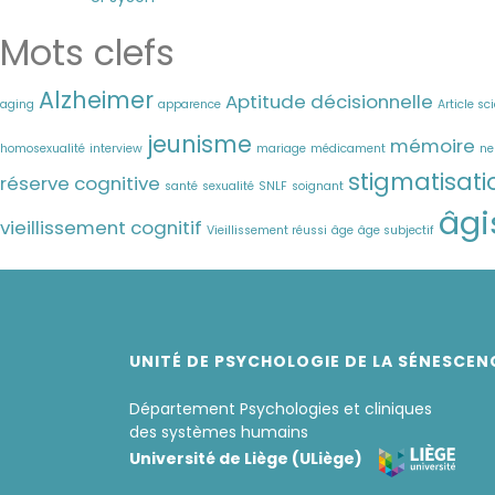
Mots clefs
Alzheimer
Aptitude décisionnelle
aging
apparence
Article sc
jeunisme
mémoire
homosexualité
interview
mariage
médicament
ne
stigmatisati
réserve cognitive
santé
sexualité
SNLF
soignant
âg
vieillissement cognitif
Vieillissement réussi
âge
âge subjectif
UNITÉ DE PSYCHOLOGIE DE LA SÉNESCEN
Département Psychologies et cliniques
des systèmes humains
Université de Liège (ULiège)