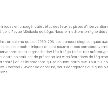
liniques en oncogériatrie : état des lieux et pistes d’interventio
e la Revue Médicale de Liège. Nous le mettrons en ligne dès sa 
insi, on estime que,en 2030, 70% des cancers diagnostiqués aux
lues des essais cliniques et sont sous-traitées comparativement
rvations est la stigmatisation liée à l’âge (c.à.d. nos stéréotype
ve, notre objectif est de présenter les manifestations de l’âgis
e la santé) et les interactions qui se nouent entre eux. Tout au l
nt « normal ». Avant de conclure, nous dégagerons quelques pist
gisme.