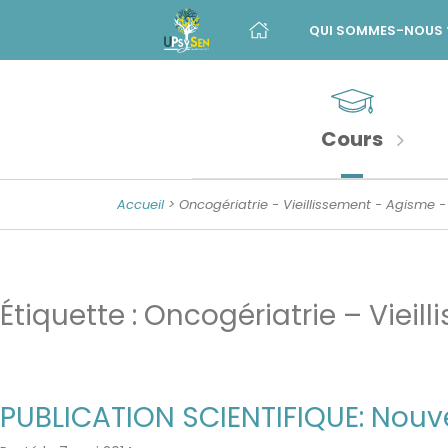
Menu
Skip
to
QUI SOMMES-NOUS 
principal
content
Banner
Sections
Unité
de
importantes
Psychologie
Cours
de
la
Accueil
> Oncogériatrie - Vieillissement - Agisme - 
Sénescence
Étiquette :
Oncogériatrie – Vieil
PUBLICATION SCIENTIFIQUE: Nouve