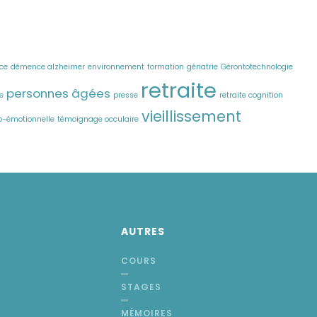
ce
démence alzheimer
environnement
formation
gériatrie
Gérontotechnologie
retraite
personnes âgées
e
presse
retraite cognition
vieillissement
cio-émotionnelle
témoignage occulaire
AUTRES
COURS
STAGES
MÉMOIRES