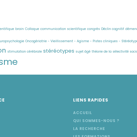
ientifique
brain
Colloque
communication scientifique
congrès
Déclin cognitif
démen
uropsychologie
Oncogériatrie - Vieillissement - Agisme - Pistes cliniques - Stéréotyp
on
stéréotypes
stimulation cérébrale
sujet âgé
théorie de la sélectivité so
isme
CE
LIENS RAPIDES
ACCUEIL
QUI SOMMES-NOUS ?
LA RECHERCHE
LES FORMATIONS