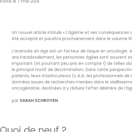
Posté le
7 mai 2014
Un nouvel article intitulé « L’âgisme et ses conséquences c
été accepté et paraîtra prochainement dans le volume 69 d
L’avancée en âge est un facteur de risque en oncologie. A
ans.Paradoxalement, les personnes âgées sont souvent exc
important (et pourtant peu pris en compte !) de telles obse
le principal motif de discrimination. Dans cette perspecti
patients, leurs interlocuteurs (c.à.d., les professionnels d
données issues de recherches menées dans le vieillisseme
oncogériatrie, destinées à y réduire l’effet délétère de l’â
par
SARAH SCHROYEN
Quoi de neuf ?