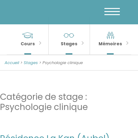
Menu
Skip
to
principal
content
MENU
Banner
Sections
Unité
de
importantes
Cours
Stages
Mémoires
Psychologie
de
Accueil
>
Stages
> Psychologie clinique
la
Sénescence
Catégorie de stage :
Psychologie clinique