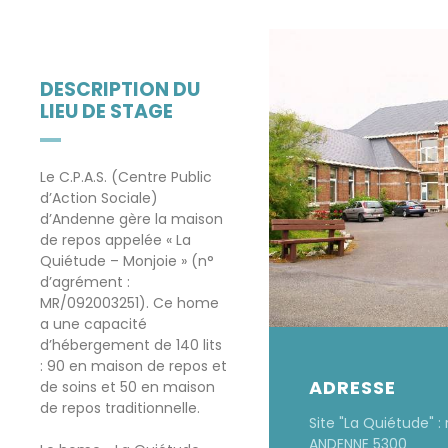
DESCRIPTION DU
LIEU DE STAGE
Le C.P.A.S. (Centre Public
d’Action Sociale)
d’Andenne gère la maison
de repos appelée « La
Quiétude – Monjoie » (n°
d’agrément :
MR/092003251). Ce home
a une capacité
d’hébergement de 140 lits
: 90 en maison de repos et
ADRESSE
de soins et 50 en maison
de repos traditionnelle.
Site "La Quiétude" : 
ANDENNE 5300