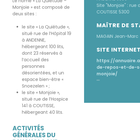
Le home « La Quiétude –
Site "Monjoie" : rue 
Monjoie » est composé de
COUTISSE 5300
deux sites :
MAÎTRE DE S
le site « La Quiétude »,
situé rue de l’Hôpital 19
MAGAIN Jean-Marc
à ANDENNE,
hébergeant 100 lits,
SITE INTERNE
dont 23 réservés à
l’accueil des
https://annuaire.
personnes
de-repos-et-de-s
désorientées, et un
monjoie/
espace bien-être «
Snoezelen » ;
le site « Monjoie »,
situé rue de l’Hospice
141 à COUTISSE,
hébergeant 40 lits.
ACTIVITÉS
GÉNÉRALES DU