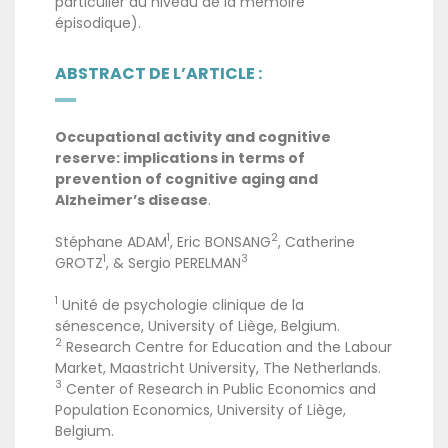
particulier au niveau de la mémoire
épisodique).
ABSTRACT DE L’ARTICLE :
Occupational activity and cognitive
reserve: implications in terms of
prevention of cognitive aging and
Alzheimer’s disease
.
1
2
Stéphane ADAM
, Eric BONSANG
, Catherine
1
3
GROTZ
, & Sergio PERELMAN
1
Unité de psychologie clinique de la
sénescence, University of Liège, Belgium.
2
Research Centre for Education and the Labour
Market, Maastricht University, The Netherlands.
3
Center of Research in Public Economics and
Population Economics, University of Liège,
Belgium.