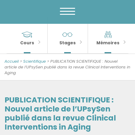
Menu
Skip
to
principal
content
MENU
Banner
Sections
Unité
de
importantes
Cours
Stages
Mémoires
Psychologie
de
Accueil
>
Scientifique
> PUBLICATION SCIENTIFIQUE : Nouvel
la
article de l’UPsySen publié dans la revue Clinical Interventions in
Aging
Sénescence
PUBLICATION SCIENTIFIQUE :
Nouvel article de l’UPsySen
publié dans la revue Clinical
Interventions in Aging