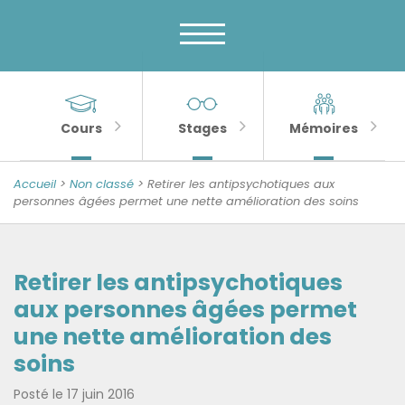
Menu
Skip
to
principal
content
MENU
Banner
Sections
Unité
de
importantes
Cours
Stages
Mémoires
Psychologie
de
Accueil
>
Non classé
> Retirer les antipsychotiques aux
la
personnes âgées permet une nette amélioration des soins
Sénescence
Retirer les antipsychotiques
aux personnes âgées permet
une nette amélioration des
soins
Posté le
17 juin 2016