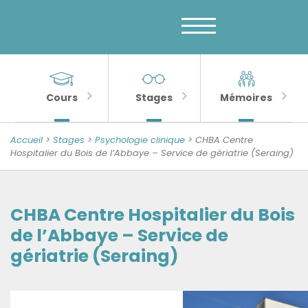
Menu
Skip
to
principal
content
MENU
Banner
Sections
Unité
de
importantes
Cours
Stages
Mémoires
Psychologie
de
Accueil
>
Stages
>
Psychologie clinique
>
CHBA Centre
la
Hospitalier du Bois de l’Abbaye – Service de gériatrie (Seraing)
Sénescence
CHBA Centre Hospitalier du Bois
de l’Abbaye – Service de
gériatrie (Seraing)