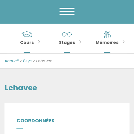
Menu
Skip
to
principal
content
MENU
Banner
Sections
Unité
de
importantes
Cours
Stages
Mémoires
Psychologie
de
Accueil
>
Psys
>
Lchavee
la
Sénescence
Lchavee
COORDONNÉES