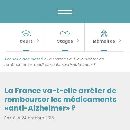
Menu
Skip
to
principal
content
MENU
Banner
Sections
Unité
de
importantes
Cours
Stages
Mémoires
Psychologie
de
Accueil
>
Non classé
> La France va-t-elle arrêter de
la
rembourser les médicaments «anti-Alzheimer» ?
Sénescence
La France va-t-elle arrêter de
rembourser les médicaments
«anti-Alzheimer» ?
Posté le
24 octobre 2016