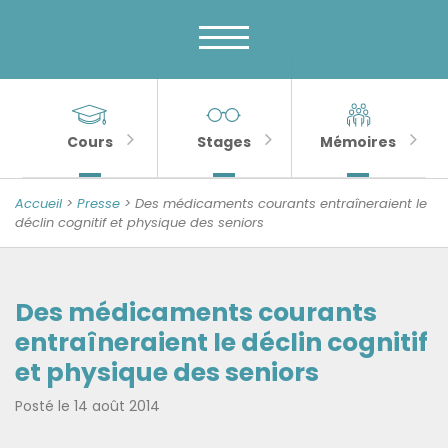
Menu
Skip
to
principal
content
MENU
Banner
Sections
Unité
de
importantes
Cours
Stages
Mémoires
Psychologie
de
Accueil
>
Presse
> Des médicaments courants entraîneraient le
la
déclin cognitif et physique des seniors
Sénescence
Des médicaments courants
entraîneraient le déclin cognitif
et physique des seniors
Posté le
14 août 2014