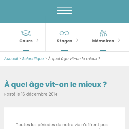
Menu
Skip
to
principal
content
MENU
Banner
Sections
Unité
de
importantes
Cours
Stages
Mémoires
Psychologie
de
Accueil
>
Scientifique
> À quel âge vit-on le mieux ?
la
Sénescence
À quel âge vit-on le mieux ?
Posté le
16 décembre 2014
Toutes les périodes de notre vie n’offrent pas