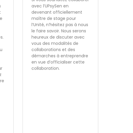
s
avec l’UPsySen en
t
devenant officiellement
de
maître de stage pour
l’Unité, n’hésitez pas à nous
le faire savoir. Nous serons
s.
heureux de discuter avec
vous des modalités de
ou
collaborations et des
démarches à entreprendre
en vue d’officialiser cette
ur
collaboration.
z
re