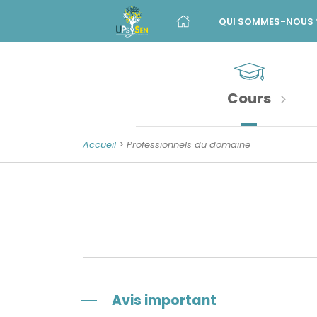
Menu
Skip
to
QUI SOMMES-NOUS 
principal
content
Banner
Sections
Unité
de
importantes
Psychologie
Cours
de
la
Accueil
> Professionnels du domaine
Sénescence
Avis important