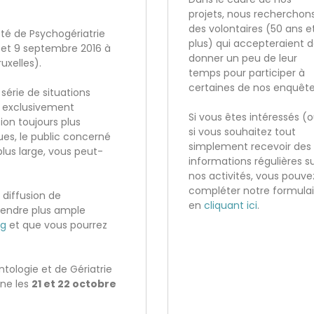
projets, nous recherchon
des volontaires (50 ans e
té de Psychogériatrie
plus) qui accepteraient 
8 et 9 septembre 2016 à
donner un peu de leur
uxelles).
temps pour participer à
certaines de nos enquête
série de situations
e exclusivement
Si vous êtes intéressés (
on toujours plus
si vous souhaitez tout
es, le public concerné
simplement recevoir des
lus large, vous peut-
informations régulières s
nos activités, vous pouve
compléter notre formulai
 diffusion de
en
cliquant ici
.
rendre plus ample
rg
et que vous pourrez
tologie et de Gériatrie
ne les
21 et
22 octobre