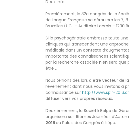
Deux infos:
Premièrement, le 32e congrès de la Socié
de Langue Française se déroulera les 7, 
Bruxelles (UCL – Auditoire Lacroix – 1200 Br
Si la psychogériatrie embrasse toute une 
cliniques qui transcendent une approch
médicale dans un contexte d’augmentati
importante des connaissances scientifiqu
par la recherche associée n’en sera que p
être …
Nous tenions dès lors à être vecteur de la
l’événement dont nous vous invitons à p
connaissance sur
http://www.splf-2016.o
diffuser vers vos propres réseaux.
Deuxièmement, la Société Belge de Géron
organisera ses 19èmes Journées d’Autom
2016
au Palais des Congrès
à
Liège.