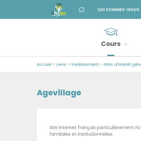
Menu
Skip
to
QUI SOMMES-NOUS 
principal
content
Banner
Sections
Unité
de
importantes
Psychologie
Cours
de
la
Accueil
>
Liens
>
Vieillissement - Infos d'intérêt gén
Sénescence
Agevillage
Site internet français particulièrement ri
familiales et institutionnelles.