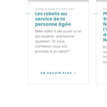
Publié le jeudi 02 mars 2017
Pu
Les robots au
P
service de la
S
personne âgée
N
l
Belle vidéo à découvrir ici et
d
qui soulève une bonne
N
question: "Et vous,
confierez-vous vos
En
proches à un robot?"
un
l'
no
EN SAVOIR PLUS