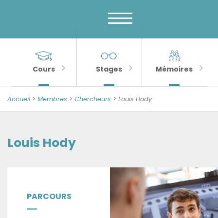
Menu
Skip
to
principal
content
MENU
Banner
Sections
Unité
de
importantes
Cours
Stages
Mémoires
Psychologie
de
Accueil
>
Membres
>
Chercheurs
>
Louis Hody
la
Sénescence
Louis Hody
PARCOURS