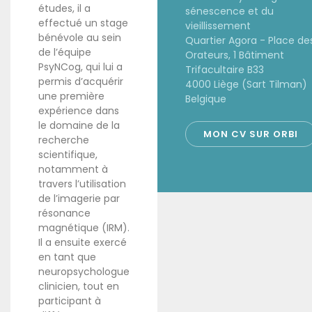
études, il a
sénescence et du
effectué un stage
vieillissement
bénévole au sein
Quartier Agora - Place de
de l’équipe
Orateurs, 1 Bâtiment
PsyNCog, qui lui a
Trifacultaire B33
permis d’acquérir
4000 Liège (Sart Tilman)
une première
Belgique
expérience dans
le domaine de la
MON CV SUR ORBI
recherche
scientifique,
notamment à
travers l’utilisation
de l’imagerie par
résonance
magnétique (IRM).
Il a ensuite exercé
en tant que
neuropsychologue
clinicien, tout en
participant à