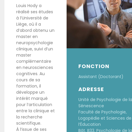
Louis Hody a
réalisé ses études
à l’Université de
Liège, où il a
d’abord obtenu un
master en
neuropsychologie
clinique, suivi d’un
master
complémentaire
FONCTION
en neurosciences
cognitives. Au
Assistant (Doctorant)
cours de sa
formation, il
ADRESSE
développe un
intérêt marqué
Unité de Psychologie de l
pour l’articulation
Sénescence
entre la clinique et
Faculté de Psychologie,
la recherche
Logopédie et Sciences de
scientifique.
l’Éducation
À l’issue de ses
Bât. B33. Psychologie de la