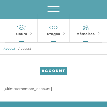
Menu
Skip
to
principal
content
MENU
Banner
Sections
Unité
de
importantes
Cours
Stages
Mémoires
Psychologie
de
Accueil
> Account
la
Sénescence
ACCOUNT
[ultimatemember_account]